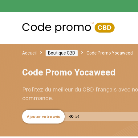
Accueil
Boutique CBD
Code Promo Yocaweed
Code Promo Yocaweed
Profitez du meilleur du CBD français avec n
commande.
Ajouter votre avis
54