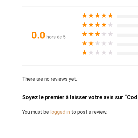
★
★
★
★
★
★
★
★
★
★
0.0
★
★
★
★
★
hors de 5
★
★
★
★
★
★
★
★
★
★
There are no reviews yet.
Soyez le premier à laisser votre avis sur “
You must be
logged in
to post a review.