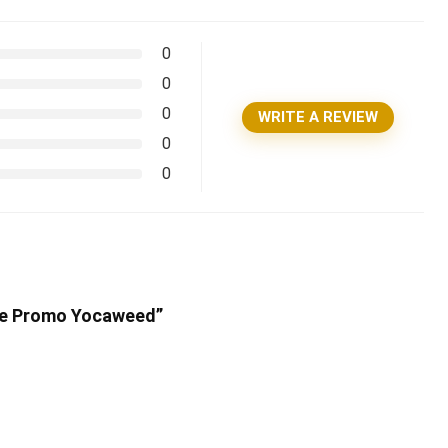
0
0
0
WRITE A REVIEW
0
0
Code Promo Yocaweed”