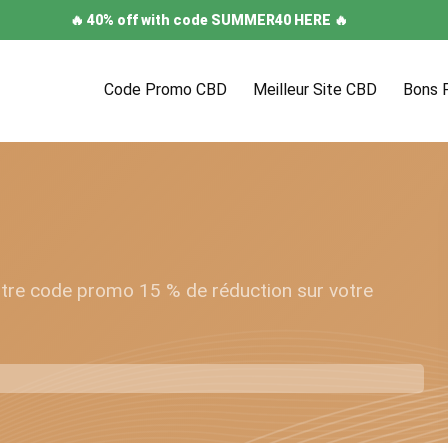
🔥 40% off with code SUMMER40 HERE 🔥
Code Promo CBD
Meilleur Site CBD
Bons 
otre code promo 15 % de réduction sur votre